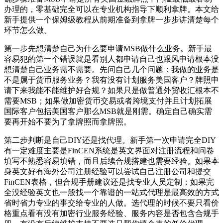
办理的，零基础完全可以在专业机构指导下顺利拿牌。本文给
新手提供一个保姆级教程从前期准备到拿牌一步步讲清楚每个
环节怎么做。
第一步先想清楚自己为什么要申请MSB做什么业务。新手最
容易犯的第一个错误就是看别人都申请自己也跟风申请根本没
想清楚自己业务需不需要。先问自己几个问题：我做的业务是
不是属于货币服务业务？我有没有计划服务美国客户？牌照申
请下来我能不能维护好合规？如果只是做普通外贸收汇根本不
需要MSB；如果做加密货币交易或者跨境支付并且计划拓展
国际客户包括美国客户那么MSB就是刚需。确定自己确实需
要再开始不要为了拿牌照而拿牌照。
第二步判断是自己DIY还是找代理。新手第一次申请完全DIY
有一定难度主要是FinCEN系统是英文界面对注册流程和问卷
填写不熟悉容易填错，而且后续合规搭建也需要经验。如果本
身英文好有海外公司注册经验可以尝试自己注册公司和提交
FinCEN表格，但合规手册建议还是找专业人员定制；如果完
全没经验英文也一般找一个靠谱的一站式代理是最高效的方式
省时省力专业的事交给专业的人做。选代理的时候不要只看价
格重点看有没有加密行业服务经验、服务内容是否包含合规手