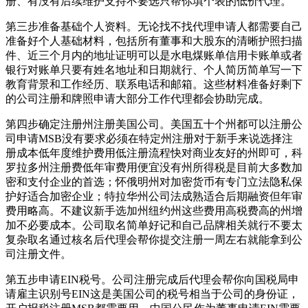
册、有没有后续维护支持不要选只帮你填个表的低价代理。
第三步准备基础个人资料。无论找不找代理申请人都需要自己
准备好个人基础材料，包括所有董事和大股东的清晰护照扫描
件、近三个月内的地址证明可以是水电煤账单信用卡账单或者
银行对账单只要有姓名地址和日期就行、个人简历简单写一下
教育背景和工作经历、联系电话和邮箱。这些材料准备好剩下
的公司注册和牌照申请大部分工作代理都会协助完成。
第四步确定注册州注册美国公司。美国五十个州都可以注册公
司申请MSB没有要求必须在特定州注册对于新手来说选择注
册成本低年度维护费用低注册流程快对商业友好的州即可，科
罗拉多州注册费低年审费用便宜没有州所得税是目前大多数加
密和支付企业的首选；怀俄明州对加密货币有专门立法隐私保
护好适合加密企业；特拉华州公司法成熟适合后期融资但年审
费用略高。不建议新手选加州纽约州这些费用高税费高的州增
加不必要成本。公司取名简单好记和自己品牌相关就行不要太
复杂取名通过核名后代理会帮你提交注册一周左右就能拿到公
司注册文件。
第五步申请EIN税号。公司注册完成后代理会帮你向国税局申
请雇主识别号EIN这是美国公司的税号相当于公司的身份证，