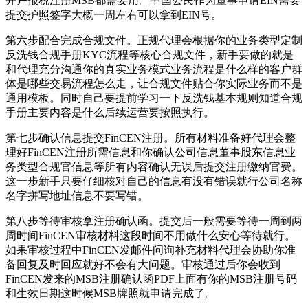
开户报税注册MSB都需要用。中国公民作为董事申请EIN需要
提交护照签字大概一周左右可以拿到EIN号。
第六步配合完成合规文件。正规代理会根据你的业务类型定制
反洗钱合规手册KYC流程等核心合规文件，新手要做的就是
和代理充分沟通你的真实业务模式业务流程是什么样的客户群
体是哪些交易流程怎么走，让合规文件贴合你实际业务而不是
通用模板。同时自己要提前学习一下反洗钱基本规则知道合规
手册主要内容是什么后续运营要按照执行。
第七步确认信息提交FinCEN注册。所有材料准备好代理会整
理好FinCEN注册所需信息和你确认公司信息董事股东信息业
务类型合规官信息等所有内容确认无误后提交注册缴纳官费。
这一步新手只要仔细核对自己的信息有没有错误就行公司名称
名字拼写地址信息不要写错。
第八步等待审核拿注册确认函。提交后一般需要等待一周到两
周时间FinCEN审核材料这段时间不用做什么安心等待就行。
如果审核过程中FinCEN发邮件问询补充材料代理会协助你准
备回复及时回应就好不会有大问题。审核通过后你会收到
FinCEN发来的MSB注册确认函PDF上面有你的MSB注册号码
和生效日期这时候MSB牌照就申请完成了。