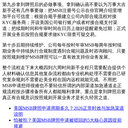
第九步拿到牌照后的必做事项。拿到确认函不要以为万事大吉
新手还有几件事要做：把MSB注册号公示在你官网介绍里增
加平台可信度；根据合规手册建立公司内部合规流程对接
KYC服务商；开设美国公司银行账户或者对接合规支付渠
道；把续期时间和年审时间在日历上做好提醒避免过期；正式
开展业务后按照合规要求做KYC筛查可疑交易。
第十步后期持续维护。公司每年按时年审MSB每两年按时续
期业务中持续执行合规制度遇到合规问题及时咨询顾问。只要
按照规则维护MSB牌照可以一直有效支持你业务发展。
整个流程走下来大概四到六周时间新手全程只需要配合提供个
人材料确认信息其他复杂流程都由专业机构处理不需要自己研
究复杂规则不需要赴美全程在国内远程就能完成。不用把
MSB申请想得很难也不要轻信所谓的内部渠道加急通道走正
规流程按步骤准备所有人都能顺利拿牌。重点是拿到牌照后要
真正有合规意识按照规则开展业务才是长久经营之道。
美国MSB牌照申请周期多久？2026正常时效与加急渠道
说明
怕被拒？美国MSB牌照申请被驳回的5大核心原因提前
规避