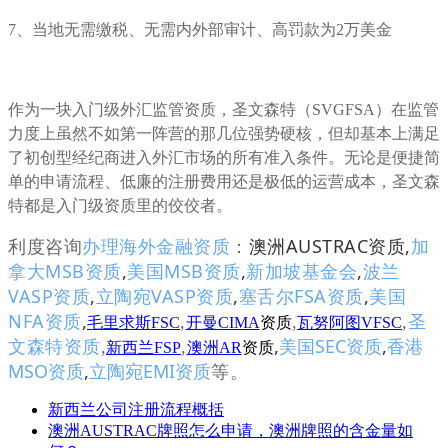
7、当地无需缴税、无需内外部审计、高罚款为2万美金
作为一块入门级外汇监管资质，圣文森特（SVGFSA）在监管
力度上虽然不如第一阵营的那几位强势硬核，但却基本上满足
了初创型经纪商进入外汇市场的所有准入条件。无论是便捷简
单的申请流程、低廉的注册费用还是极低的运营成本，圣文森
特都是入门级资质里的佼佼者。
澳洲AUSTRAC资质
,
加
利度咨询
办理海外金融资质
：
拿大MSB资质
,
美国MSB资质
,
新加坡基金会
,
波兰
VASP资质
,
立陶宛VASP资质
,
塞舌尔FSA资质
,
美国
NFA资质
,
,
,
,
圣
毛里求斯FSC
开曼CIMA
资质
瓦努阿图VFSC
,
美国SEC资质
,
香港
文森特资质
,
,
新西兰FSP
澳洲AR
资质
MSO资质
,
立陶宛EMI资质
等。
新西兰公司注册流程概括
澳洲AUSTRAC牌照怎么申请，澳洲牌照的含金量如