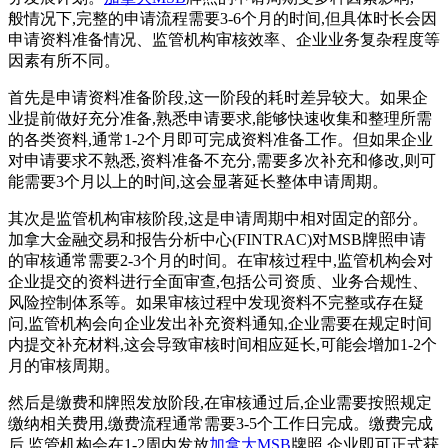
般情况下,完整的申请流程需要3-6个月的时间,但具体时长会因
申请资料准备情况、监管机构审核效率、企业业务复杂程度等
因素有所不同。
首先是申请资料准备阶段,这一阶段的耗时差异较大。如果企
业提前做好充分准备,熟悉申请要求,能够快速收集和整理所需
的各类资料,通常1-2个月即可完成资料准备工作。但如果企业
对申请要求不熟悉,资料准备不充分,需要多次补充和修改,则可
能需要3个月以上的时间,这会显著延长整体申请周期。
其次是监管机构审核阶段,这是申请周期中相对固定的部分。
加拿大金融交易和报告分析中心(FINTRAC)对MSB牌照申请
的审核通常需要2-3个月的时间。在审核过程中,监管机构会对
企业提交的资料进行全面审查,包括公司资质、业务合规性、
风险控制体系等。如果审核过程中发现资料不完整或存在疑
问,监管机构会向企业发出补充资料通知,企业需要在规定时间
内提交补充材料,这会导致审核时间相应延长,可能会增加1-2个
月的审核周期。
然后是缴费和牌照发放阶段,在审核通过后,企业需要按照规定
缴纳相关费用,缴费流程通常需要3-5个工作日完成。缴费完成
后,监管机构会在1-2周内发放
加拿大MSB
牌照,企业即可正式获