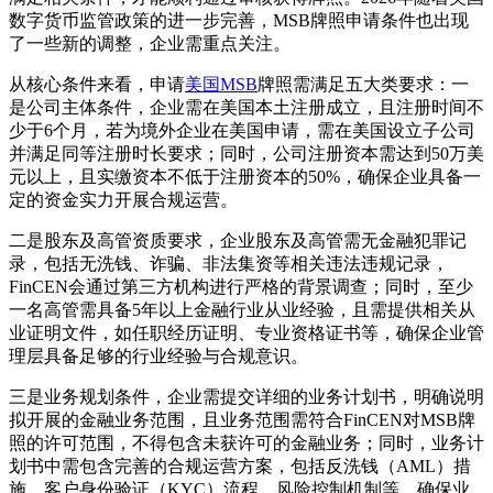
数字货币监管政策的进一步完善，MSB牌照申请条件也出现
了一些新的调整，企业需重点关注。
从核心条件来看，申请
美国MSB
牌照需满足五大类要求：一
是公司主体条件，企业需在美国本土注册成立，且注册时间不
少于6个月，若为境外企业在美国申请，需在美国设立子公司
并满足同等注册时长要求；同时，公司注册资本需达到50万美
元以上，且实缴资本不低于注册资本的50%，确保企业具备一
定的资金实力开展合规运营。
二是股东及高管资质要求，企业股东及高管需无金融犯罪记
录，包括无洗钱、诈骗、非法集资等相关违法违规记录，
FinCEN会通过第三方机构进行严格的背景调查；同时，至少
一名高管需具备5年以上金融行业从业经验，且需提供相关从
业证明文件，如任职经历证明、专业资格证书等，确保企业管
理层具备足够的行业经验与合规意识。
三是业务规划条件，企业需提交详细的业务计划书，明确说明
拟开展的金融业务范围，且业务范围需符合FinCEN对MSB牌
照的许可范围，不得包含未获许可的金融业务；同时，业务计
划书中需包含完善的合规运营方案，包括反洗钱（AML）措
施、客户身份验证（KYC）流程、风险控制机制等，确保业