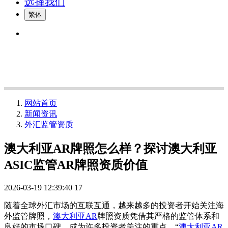
选择我们
繁体
网站首页
新闻资讯
外汇监管资质
澳大利亚AR牌照怎么样？探讨澳大利亚
ASIC监管AR牌照资质价值
2026-03-19 12:39:40
17
随着全球外汇市场的互联互通，越来越多的投资者开始关注海
外监管牌照，
澳大利亚AR
牌照资质凭借其严格的监管体系和
良好的市场口碑，成为许多投资者关注的重点。“
澳大利亚AR