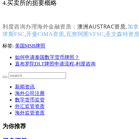
4.买卖所的扼要概略
澳洲AUSTRAC资质
,
加拿
利度咨询办理海外金融资质：
求斯FSC
,
开曼CIMA资质
,
瓦努阿图VFSC
,
圣文森特资
标签:
美国MSB牌照
如何申请泰国数字货币牌照？
直布罗陀DLT牌照申请流程-利度咨询
新闻资讯
海外公司注册
数字货币监管
外汇监管资质
海外监管资质
为你推荐