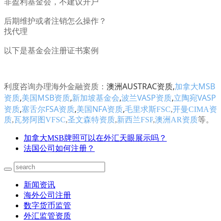
非盈利基金会，不建议开户
后期维护或者注销怎么操作？
找代理
以下是基金会注册证书案例
澳洲AUSTRAC资质
,
加拿大MSB
利度咨询办理海外金融资质：
资质
,
美国MSB资质
,
新加坡基金会
,
波兰VASP资质
,
立陶宛VASP
资质
,
塞舌尔FSA资质
,
美国NFA资质
,
毛里求斯FSC
,
开曼CIMA资
质
,
瓦努阿图VFSC
,
圣文森特资质
,
新西兰FSP
,
澳洲AR资质
等。
加拿大MSB牌照可以在外汇天眼展示吗？
法国公司如何注册？
新闻资讯
海外公司注册
数字货币监管
外汇监管资质