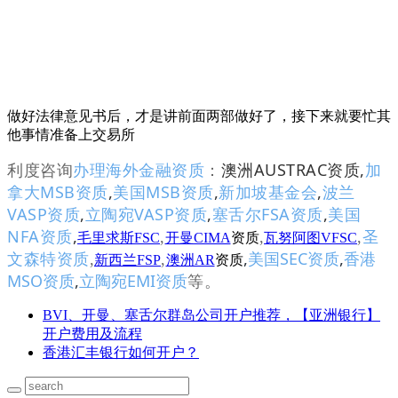
做好法律意见书后，才是讲前面两部做好了，接下来就要忙其
他事情准备上交易所
澳洲AUSTRAC资质
,
加
利度咨询
办理海外金融资质
：
拿大MSB资质
,
美国MSB资质
,
新加坡基金会
,
波兰
VASP资质
,
立陶宛VASP资质
,
塞舌尔FSA资质
,
美国
NFA资质
,
,
,
,
圣
毛里求斯FSC
开曼CIMA
资质
瓦努阿图VFSC
,
美国SEC资质
,
香港
文森特资质
,
,
新西兰FSP
澳洲AR
资质
MSO资质
,
立陶宛EMI资质
等。
BVI、开曼、塞舌尔群岛公司开户推荐，【亚洲银行】
开户费用及流程
香港汇丰银行如何开户？