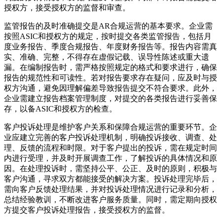
授权方，接受授权方的监督和审查。
监管报告的及时准确提交是AR合规运营的基本要求。企业需
按照ASIC和授权方的规定，按时提交各类监管报告，包括月
度业务报告、季度合规报告、年度财务报告等。报告内容需真
实、准确、完整，不得存在虚假记载、误导性陈述或重大遗
漏。在编制报告时，需严格按照规定的格式和要求进行，确保
报告的规范性和可读性。若对报告要求存在疑问，应及时与授
权方沟通，避免因理解偏差导致报告提交不符合要求。此外，
企业需建立报告档案管理制度，对提交的各类报告进行妥善保
存，以备ASIC和授权方的检查。
客户投诉处理是维护客户关系和保障合规运营的重要环节。企
业应建立完善的客户投诉处理机制，明确投诉接收、调查、处
理、反馈的流程和时限。对于客户提出的投诉，需在规定时间
内进行受理，并及时开展调查工作，了解投诉的具体情况和原
因。在处理投诉时，需坚持公平、公正、及时的原则，积极与
客户沟通，寻求双方都能接受的解决方案。投诉处理完毕后，
需向客户反馈处理结果，并对投诉处理情况进行记录和分析，
总结经验教训，不断改进客户服务质量。同时，需定期向授权
方提交客户投诉处理报告，接受授权方的监督。