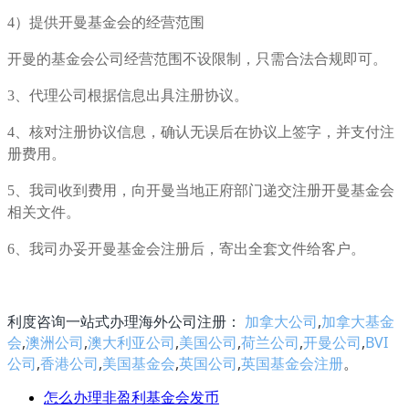
4）提供开曼基金会的经营范围
开曼的基金会公司经营范围不设限制，只需合法合规即可。
3、代理公司根据信息出具注册协议。
4、核对注册协议信息，确认无误后在协议上签字，并支付注
册费用。
5、我司收到费用，向开曼当地正府部门递交注册开曼基金会
相关文件。
6、我司办妥开曼基金会注册后，寄出全套文件给客户。
利度咨询一站式办理海外公司注册：
加拿大公司
,
加拿大基金
会
,
澳洲公司
,
澳大利亚公司
,
美国公司
,
荷兰公司
,
开曼公司
,
BVI
公司
,
香港公司
,
美国基金会
,
英国公司
,
英国基金会注册
。
怎么办理非盈利基金会发币