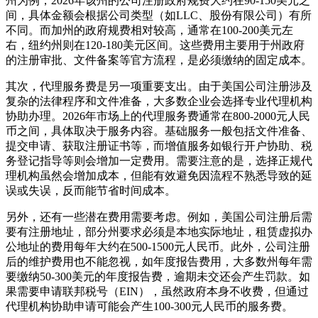
州为例，2026年该州的公司注册政府规费大约在90-150美元之
间，具体金额会根据公司类型（如LLC、股份有限公司）有所
不同。而加州的政府规费相对较高，通常在100-200美元左
右，纽约州则在120-180美元区间。这些费用主要用于州政府
的注册审批、文件备案等官方流程，是必须缴纳的固定成本。
其次，代理服务费是另一项重要支出。由于美国公司注册涉及
复杂的法律程序和文件准备，大多数企业会选择专业代理机构
协助办理。2026年市场上的代理服务费通常在800-2000元人民
币之间，具体取决于服务内容。基础服务一般包括文件准备、
提交申请、获取注册证书等，而增值服务如银行开户协助、税
务登记指导等则会增加一定费用。需要注意的是，选择正规代
理机构虽然会增加成本，但能有效避免因流程不熟悉导致的延
误或失误，反而能节省时间成本。
另外，还有一些潜在费用需要考虑。例如，美国公司注册后需
要有注册地址，部分州要求必须是本地实际地址，租赁虚拟办
公地址的费用每年大约在500-1500元人民币。此外，公司注册
后的维护费用也不能忽视，如年度报告费用，大多数州每年需
要缴纳50-300美元的年度报告费，逾期未交还会产生罚款。如
果需要申请联邦税号（EIN），虽然政府本身不收费，但通过
代理机构协助申请可能会产生100-300元人民币的服务费。