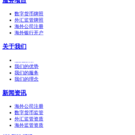
服务项目
数字货币牌照
外汇监管牌照
海外公司注册
海外银行开户
关于我们
关于利度
我们的优势
我们的服务
我们的理念
新闻资讯
海外公司注册
数字货币监管
外汇监管资质
海外监管资质