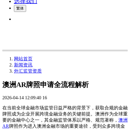
选择我们
繁体
网站首页
新闻资讯
外汇监管资质
澳洲AR牌照申请全流程解析
2026-04-14 12:09:40
16
在当前全球金融市场监管日益严格的背景下，获取合规的金融
牌照成为企业开展跨境金融业务的关键前提。澳洲作为全球重
要的金融中心之一，其金融监管体系以严格、规范著称，
澳洲
AR
牌照作为进入澳洲金融市场的重要途径，受到众多跨境金