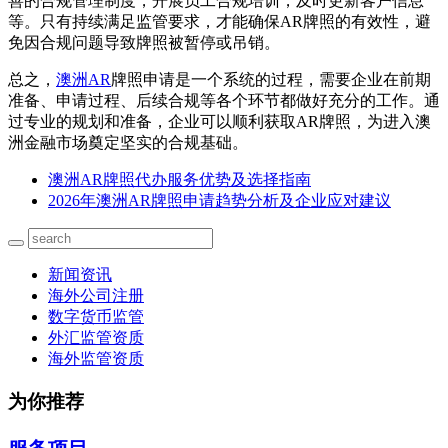
善的合规管理制度，开展员工合规培训，及时更新客户信息
等。只有持续满足监管要求，才能确保AR牌照的有效性，避
免因合规问题导致牌照被暂停或吊销。
总之，
澳洲AR
牌照申请是一个系统的过程，需要企业在前期
准备、申请过程、后续合规等各个环节都做好充分的工作。通
过专业的规划和准备，企业可以顺利获取AR牌照，为进入澳
洲金融市场奠定坚实的合规基础。
澳洲AR牌照代办服务优势及选择指南
2026年澳洲AR牌照申请趋势分析及企业应对建议
新闻资讯
海外公司注册
数字货币监管
外汇监管资质
海外监管资质
为你推荐