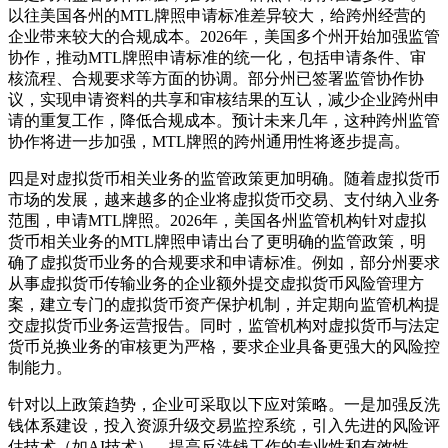
以往美国各州的MTL牌照申请标准差异较大，给跨州经营的
企业带来较大的合规成本。2026年，美国多个州开始加强监管
协作，推动MTL牌照申请标准的统一化，包括申请条件、审
核流程、合规要求等方面的协调。部分州已签署监管协作协
议，实现申请资料的共享和审核结果的互认，减少企业跨州申
请的重复工作，降低合规成本。预计未来几年，这种跨州监管
协作将进一步加强，MTL牌照的跨州通用性将逐步提高。
四是对虚拟货币相关业务的监管政策更加明确。随着虚拟货币
市场的发展，越来越多的企业将虚拟货币交易、支付纳入业务
范围，申请MTL牌照。2026年，美国各州监管机构针对虚拟
货币相关业务的MTL牌照申请出台了更明确的监管政策，明
确了虚拟货币业务的合规要求和申请标准。例如，部分州要求
从事虚拟货币传输业务的企业额外提交虚拟货币风险管理方
案，建立专门的虚拟货币资产保护机制，并定期向监管机构提
交虚拟货币业务运营报告。同时，监管机构对虚拟货币与法定
货币兑换业务的审核更为严格，要求企业具备更强大的风险控
制能力。
针对以上政策趋势，企业可采取以下应对策略。一是加强反洗
钱体系建设，投入资源升级交易监控系统，引入先进的风险评
估技术（如AI技术），提高反洗钱工作的专业性和有效性。