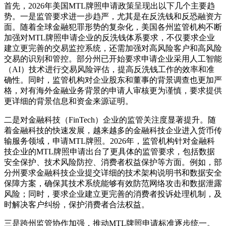
首先，2026年美国MTL牌照申请政策呈现出以下几个主要趋
势。一是监管要求进一步趋严，尤其是在反洗钱和反恐融资方
面。随着全球金融犯罪形势的复杂化，美国各州监管机构不断
加强对MTL牌照申请企业的反洗钱体系要求，不仅要求企业
建立更完善的交易监控系统，还需加强对高风险客户和高风险
交易的识别和管控。部分州已开始要求申请企业采用人工智能
（AI）技术进行交易风险评估，提高反洗钱工作的效率和准
确性。同时，监管机构对企业股东和董事的背景调查也更加严
格，对有海外金融业务背景的申请人审核更为谨慎，要求提供
更详细的背景信息和资金来源证明。
二是对金融科技（FinTech）企业的监管关注度显著提升。随
着金融科技的快速发展，越来越多的金融科技企业进入货币传
输服务领域，申请MTL牌照。2026年，监管机构针对金融科
技企业的MTL牌照申请出台了更具体的监管要求，包括数据
安全保护、技术风险防控、消费者权益保护等方面。例如，部
分州要求金融科技企业提交详细的技术架构说明书和数据安全
保障方案，确保其技术系统能够有效防范网络攻击和数据泄露
风险；同时，要求企业建立更完善的消费者投诉处理机制，及
时解决客户纠纷，保护消费者合法权益。
三是跨州监管协作加强，推动MTL牌照申请标准逐步统一。