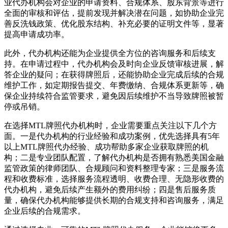
业代办机构会对企业的申请资料、合规体系、股东背景等进行
全面的审核和评估，提前发现并解决潜在问题，如协助企业完
善反洗钱政策、优化股东结构、补充必要的证明文件等，显著
提高申请成功率。
此外，代办机构还能为企业提供全方位的咨询服务和后续支
持。在申请过程中，代办机构会及时向企业反馈审核进展，解
答企业的疑问；在获得牌照后，还能协助企业完成后续的合规
维护工作，如定期报告提交、年费缴纳、合规体系更新等，确
保企业持续符合监管要求，避免因后续维护不当导致牌照被暂
停或吊销。
在选择MTL牌照代办机构时，企业需要重点关注以下几个方
面。一是代办机构的行业经验和成功案例，优先选择具有5年
以上MTL牌照代办经验、成功帮助多家企业获取牌照的机
构；二是专业团队配置，了解代办机构是否拥有熟悉美国金融
监管政策的律师团队、合规顾问和资料整理专家；三是服务流
程和收费标准，选择服务流程透明、收费合理、无隐形收费的
代办机构，避免后续产生额外的费用纠纷；四是售后服务质
量，确保代办机构能够提供长期的合规支持和咨询服务，满足
企业后续的合规需求。