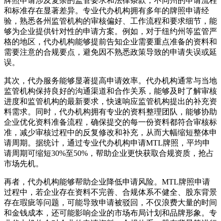
牌照申请涉及复杂的监管要求和法律条款，不同州的申请流程
和标准存在显著差异。专业代办机构拥有多年的牌照申请经
验，熟悉各州监管机构的审核偏好、工作流程和要求细节，能
够为企业提供针对性的申请方案。例如，对于纽约州等监管严
格的地区，代办机构能够提前告知企业需要重点准备的资料和
需要注意的合规要点，避免因不熟悉政策导致的申请失误或延
误。
其次，代办服务能够显著提高申请效率。代办机构通常与当地
监管机构保持良好的沟通渠道和合作关系，能够及时了解审核
进度和监管机构的最新要求，快速响应监管机构提出的补充资
料需求。同时，代办机构拥有专业的资料整理团队，能够协助
企业优化资料准备流程，确保提交的每一份资料都符合审核标
准，减少审核过程中的反复修改和补充，从而大幅缩短整体申
请周期。据统计，通过专业代办机构申请MTL牌照，平均申
请周期可缩短30%至50%，帮助企业更快获取合规资质，抢占
市场先机。
再者，代办机构能够帮助企业降低申请风险。MTL牌照申请
过程中，若企业存在资料不完善、合规体系不健全、股东背景
存在瑕疵等问题，可能导致申请被驳回，不仅浪费大量的时间
和金钱成本，还可能影响企业的市场布局计划和品牌形象。专