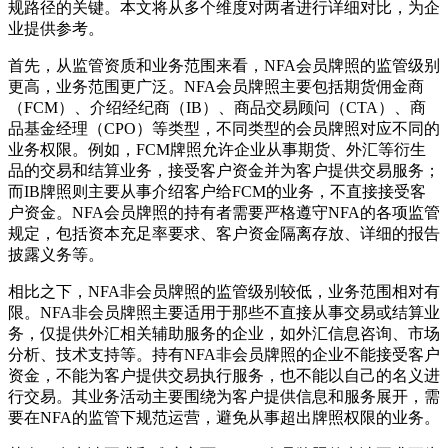
规路径的关键。本文将从多个维度对两者进行详细对比，为企
业提供参考。
首先，从监管资质和业务范围来看，NFA会员牌照的监管级别
更高，业务范围更广泛。NFA会员牌照主要包括期货佣金商
（FCM）、介绍经纪商（IB）、商品交易顾问（CTA）、商
品基金经理（CPO）等类型，不同类型的会员牌照对应不同的
业务权限。例如，FCM牌照允许企业从事期货、外汇等衍生
品的交易和结算业务，接受客户资金并为客户提供交易服务；
而IB牌照则主要从事介绍客户给FCM的业务，不直接接受客
户资金。NFA会员牌照的持有者需要严格遵守NFA的各项监管
规定，包括资本充足率要求、客户资金隔离存放、详细的报告
披露义务等。
相比之下，NFA非会员牌照的监管级别较低，业务范围相对有
限。NFA非会员牌照主要适用于那些不直接从事交易或结算业
务，仅提供外汇相关辅助服务的企业，如外汇信息咨询、市场
分析、技术支持等。持有NFA非会员牌照的企业不能接受客户
资金，不能为客户提供交易执行服务，也不能以自己的名义进
行交易。其业务活动主要围绕为客户提供信息和服务展开，需
要在NFA的监管下规范运营，避免从事超出牌照权限的业务。