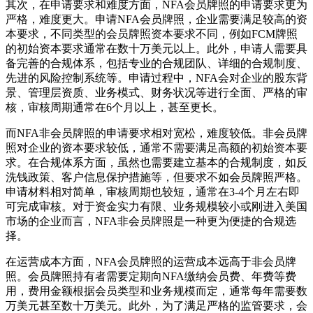
其次，在申请要求和难度方面，NFA会员牌照的申请要求更为
严格，难度更大。申请NFA会员牌照，企业需要满足较高的资
本要求，不同类型的会员牌照资本要求不同，例如FCM牌照
的初始资本要求通常在数十万美元以上。此外，申请人需要具
备完善的合规体系，包括专业的合规团队、详细的合规制度、
先进的风险控制系统等。申请过程中，NFA会对企业的股东背
景、管理层资质、业务模式、财务状况等进行全面、严格的审
核，审核周期通常在6个月以上，甚至更长。
而NFA非会员牌照的申请要求相对宽松，难度较低。非会员牌
照对企业的资本要求较低，通常不需要满足高额的初始资本要
求。在合规体系方面，虽然也需要建立基本的合规制度，如反
洗钱政策、客户信息保护措施等，但要求不如会员牌照严格。
申请材料相对简单，审核周期也较短，通常在3-4个月左右即
可完成审核。对于资金实力有限、业务规模较小或刚进入美国
市场的企业而言，NFA非会员牌照是一种更为便捷的合规选
择。
在运营成本方面，NFA会员牌照的运营成本远高于非会员牌
照。会员牌照持有者需要定期向NFA缴纳会员费、年费等费
用，费用金额根据会员类型和业务规模而定，通常每年需要数
万美元甚至数十万美元。此外，为了满足严格的监管要求，会