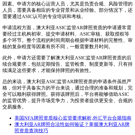
因素。申请方的核心运营人员，尤其是负责合规、风险管理的
人员，需要具备相应的专业背景和从业经验。部分情况下，还
需要通过ASIC认可的专业培训和考核。
申请流程方面，澳大利亚ASIC监管AR牌照资质的申请通常需
要经过主机构初审、提交申请材料、ASIC审核、获取授权等
多个环节。整个流程的时间周期会根据申请材料的完整性、审
核的复杂程度等因素有所不同，一般需要数月时间。
此外，申请方还需要了解澳大利亚ASIC监管AR牌照资质的后
续合规要求，包括定期报告、监管检查、制度更新等。只有持
续满足这些要求，才能保持牌照的有效性。
总的来说，澳大利亚ASIC监管AR牌照资质的申请条件虽然严
格，但对于具备实力的平台来说，通过合理的准备和规划，完
全可以顺利获得牌照。获得该牌照后，平台将能够借助ASIC
的监管优势，提升市场竞争力，为投资者提供更安全、合规的
交易服务。
美国NFA牌照资质核心监管要求解析,外汇平台合规指南
澳大利亚AR牌照合法性如何验证？掌握澳大利亚AR牌
照资质查询技巧