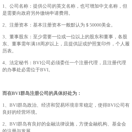
1、公司名称：提供公司的英文名称，也可增加中文名称，但
是需要向政府另外缴纳申请费用。
2、注册资本：基本注册资本一般默认为＄50000美金。
3、董事股东：至少需要一位或一位以上的股东和董事，各股
东、董事需年满18周岁以上，且提供証或护照复印件，个人履
历表。
4、法定秘书：BVI公司必须委任一个注册代理，且注册代理
的办事处必需位于BVI。
而在BVI群岛注册公司的具体好处为：
1、BVI群岛政治、经济和贸易环境非常稳定，使得BVI公司有
良好的经营环境。
2、BVI群岛有良好的金融法律设施，方便金融机构、基金会
的注册与发展。