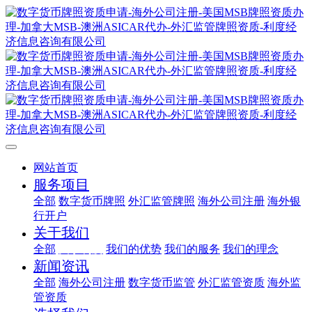
网站首页
服务项目
全部
数字货币牌照
外汇监管牌照
海外公司注册
海外银
行开户
关于我们
全部
关于利度
我们的优势
我们的服务
我们的理念
新闻资讯
全部
海外公司注册
数字货币监管
外汇监管资质
海外监
管资质