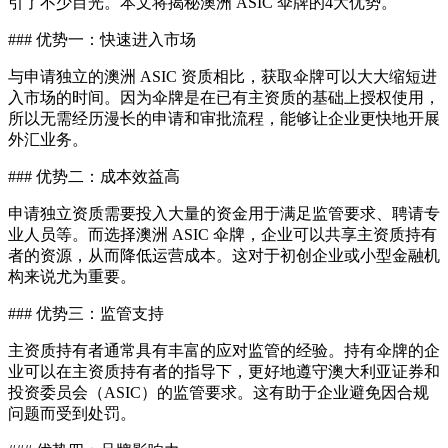
引了不少目光。本文将揭秘澳洲 ASIC 伞牌的4大优势。
### 优势一：快速进入市场
与申请独立的澳洲 ASIC 资质相比，获取伞牌可以大大缩短进
入市场的时间。因为伞牌是在已有主资质的基础上授权使用，
所以无需经历漫长的申请和审批流程，能够让企业更快地开展
外汇业务。
### 优势二：成本效益高
申请独立资质需要投入大量的资金用于满足监管要求、聘请专
业人员等。而选择澳洲 ASIC 伞牌，企业可以共享主资质持有
者的资源，从而降低运营成本。这对于初创企业或小型金融机
构来说尤为重要。
### 优势三：监管支持
主资质持有者通常具有丰富的应对监管的经验。持有伞牌的企
业可以在主资质持有者的指导下，更好地遵守澳大利亚证券和
投资委员会（ASIC）的监管要求。这有助于企业避免因合规
问题而受到处罚。