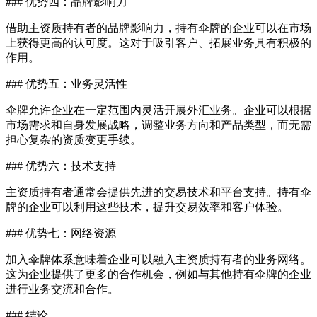
### 优势四：品牌影响力
借助主资质持有者的品牌影响力，持有伞牌的企业可以在市场
上获得更高的认可度。这对于吸引客户、拓展业务具有积极的
作用。
### 优势五：业务灵活性
伞牌允许企业在一定范围内灵活开展外汇业务。企业可以根据
市场需求和自身发展战略，调整业务方向和产品类型，而无需
担心复杂的资质变更手续。
### 优势六：技术支持
主资质持有者通常会提供先进的交易技术和平台支持。持有伞
牌的企业可以利用这些技术，提升交易效率和客户体验。
### 优势七：网络资源
加入伞牌体系意味着企业可以融入主资质持有者的业务网络。
这为企业提供了更多的合作机会，例如与其他持有伞牌的企业
进行业务交流和合作。
### 结论