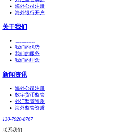
海外公司注册
海外银行开户
关于我们
关于利度
我们的优势
我们的服务
我们的理念
新闻资讯
海外公司注册
数字货币监管
外汇监管资质
海外监管资质
130-7920-8767
联系我们