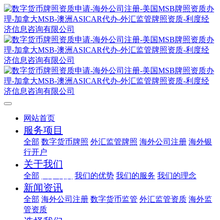
网站首页
服务项目
全部
数字货币牌照
外汇监管牌照
海外公司注册
海外银
行开户
关于我们
全部
关于利度
我们的优势
我们的服务
我们的理念
新闻资讯
全部
海外公司注册
数字货币监管
外汇监管资质
海外监
管资质