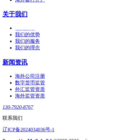
关于我们
关于利度
我们的优势
我们的服务
我们的理念
新闻资讯
海外公司注册
数字货币监管
外汇监管资质
海外监管资质
130-7920-8767
联系我们
辽ICP备2024034036号-1