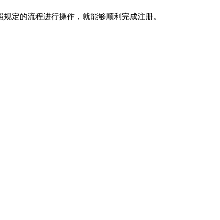
照规定的流程进行操作，就能够顺利完成注册。