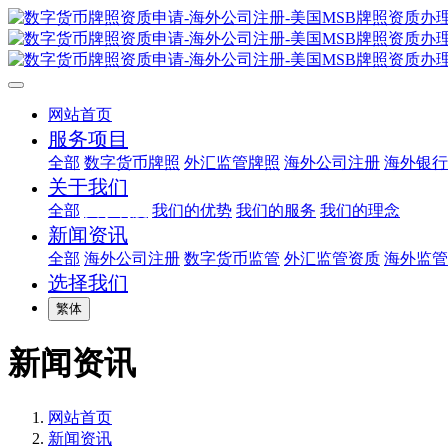
网站首页
服务项目
全部
数字货币牌照
外汇监管牌照
海外公司注册
海外银行
关于我们
全部
关于利度
我们的优势
我们的服务
我们的理念
新闻资讯
全部
海外公司注册
数字货币监管
外汇监管资质
海外监管
选择我们
繁体
新闻资讯
网站首页
新闻资讯