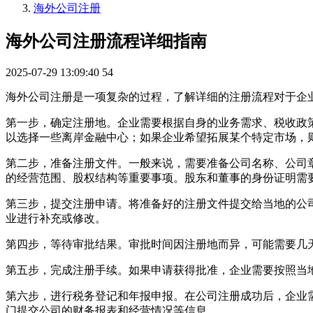
海外公司注册
海外公司注册流程详细指南
2025-07-29 13:09:40
54
海外公司注册是一项复杂的过程，了解详细的注册流程对于企
第一步，确定注册地。企业需要根据自身的业务需求、税收政
以选择一些离岸金融中心；如果企业希望拓展某个特定市场，
第二步，准备注册文件。一般来说，需要准备公司名称、公司
的经营范围、股权结构等重要事项。股东和董事的身份证明需
第三步，提交注册申请。将准备好的注册文件提交给当地的公
业进行补充或修改。
第四步，等待审批结果。审批时间因注册地而异，可能需要几
第五步，完成注册手续。如果申请获得批准，企业需要按照当
第六步，进行税务登记和年报申报。在公司注册成功后，企业
门提交公司的财务报表和经营情况等信息。