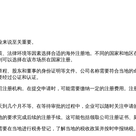
业来说至关重要。
策、法律环境等因素选择合适的海外注册地。不同的国家和地区
则可以选择在该市场所在国家注册。
章程、股东和董事的身份证明等文件。公司名称需要符合当地的
要经过公证和认证。
司注册机构。在提交申请时，可能需要缴纳一定的注册费用。注
天到几个月不等。在等待审批的过程中，企业可以随时关注申请
地的要求完成后续的注册手续。这可能包括领取公司注册证书、
需要在当地进行税务登记，了解当地的税收政策并按时申报纳税