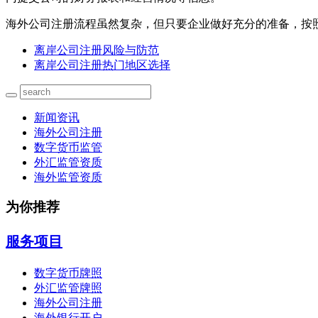
海外公司注册流程虽然复杂，但只要企业做好充分的准备，按
离岸公司注册风险与防范
离岸公司注册热门地区选择
新闻资讯
海外公司注册
数字货币监管
外汇监管资质
海外监管资质
为你推荐
服务项目
数字货币牌照
外汇监管牌照
海外公司注册
海外银行开户