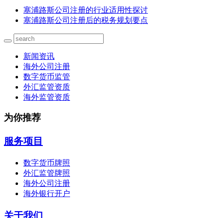
塞浦路斯公司注册的行业适用性探讨
塞浦路斯公司注册后的税务规划要点
新闻资讯
海外公司注册
数字货币监管
外汇监管资质
海外监管资质
为你推荐
服务项目
数字货币牌照
外汇监管牌照
海外公司注册
海外银行开户
关于我们