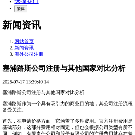
选择我们
繁体
新闻资讯
网站首页
新闻资讯
海外公司注册
塞浦路斯公司注册与其他国家对比分析
2025-07-17 13:39:40
14
塞浦路斯公司注册与其他国家对比分析
塞浦路斯作为一个具有吸引力的商业目的地，其公司注册流程
备受关注。
首先，在申请价格方面，它涵盖了多种费用。官方注册费用是
基础部分，这部分费用相对固定，但也会根据公司类型有所不
同。例如，有限责任公司和股份有限公司的注册费用就存在差