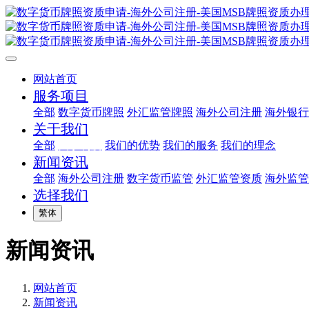
网站首页
服务项目
全部
数字货币牌照
外汇监管牌照
海外公司注册
海外银行
关于我们
全部
关于利度
我们的优势
我们的服务
我们的理念
新闻资讯
全部
海外公司注册
数字货币监管
外汇监管资质
海外监管
选择我们
繁体
新闻资讯
网站首页
新闻资讯