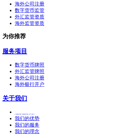
海外公司注册
数字货币监管
外汇监管资质
海外监管资质
为你推荐
服务项目
数字货币牌照
外汇监管牌照
海外公司注册
海外银行开户
关于我们
关于利度
我们的优势
我们的服务
我们的理念