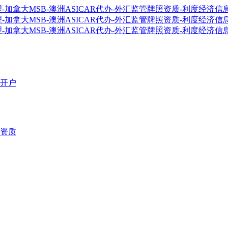
开户
资质