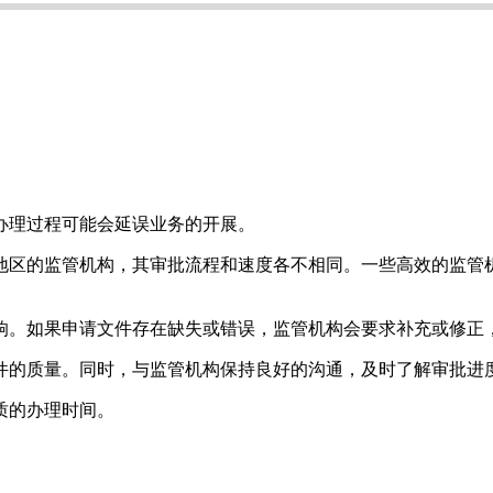
办理过程可能会延误业务的开展。
地区的监管机构，其审批流程和速度各不相同。一些高效的监管
响。如果申请文件存在缺失或错误，监管机构会要求补充或修正
件的质量。同时，与监管机构保持良好的沟通，及时了解审批进
质的办理时间。